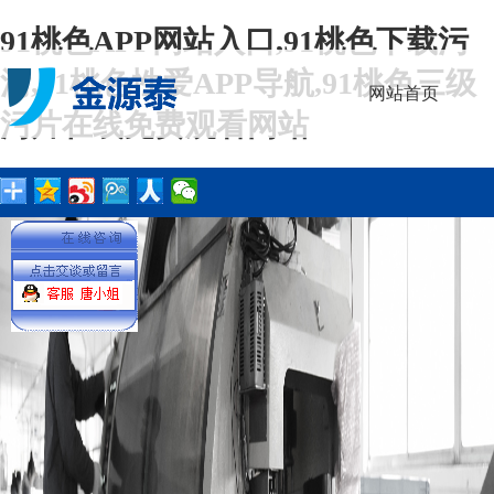
91桃色APP网站入口,91桃色下载污
污,91桃色性爱APP导航,91桃色三级
网站首页
污片在线免费观看网站