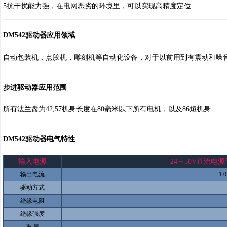
5抗干扰能力强，在电网恶劣的环境里，可以实现高精度定位
DM542驱动器应用领域
自动包装机，点胶机，雕刻机等自动化设备，对于以前用到有震动
步进驱动器应用范围
所有法兰盘为42,57机身长度在80毫米以下所有电机，以及86短机身
DM542驱动器电气特性
输入电源
24～50V直流电源供电
输出电流
1.
驱动方式
绝缘电阻
绝缘强度