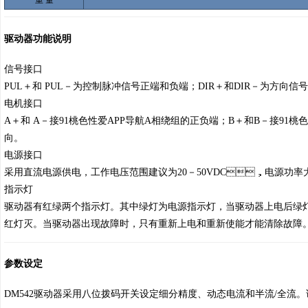
重 量
驱动器功能说明
信号接口
PUL＋和 PUL－为控制脉冲信号正端和负端；DIR＋和DIR－为方向信号正
电机接口
A＋和 A－接91桃色性爱APP导航A相绕组的正负端；B＋和B－接91
向。
电源接口
采用直流电源供电，工作电压范围建议为20－50VDC，电源功率
指示灯
驱动器有红绿两个指示灯。其中绿灯为电源指示灯，当驱动器上电后绿灯常亮
红灯灭。当驱动器出现故障时，只有重新上电和重新使能才能清除故障
参数设定
DM542驱动器采用八位拨码开关设定细分精度、动态电流和半流/全流